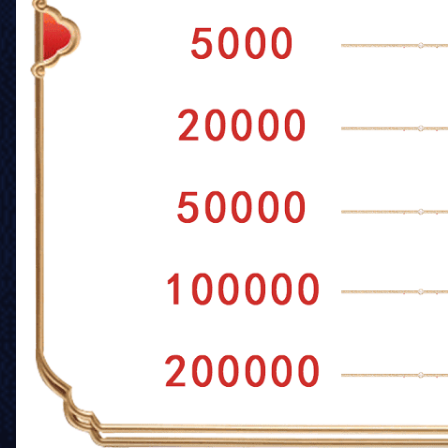
平台构建了一套高可用的全终端直播服务架构，集成智能
核心技术，确保不同区域用户都能流畅体验体育赛事。 同
持与数据同步，致力于打造值得信赖的观赛首选平台。