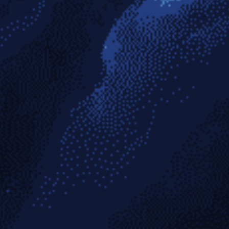
胜负走势等，支持图表化展示，助用户理解比赛进程与策略细
回放，服务深度体育爱好者及内容创作者。