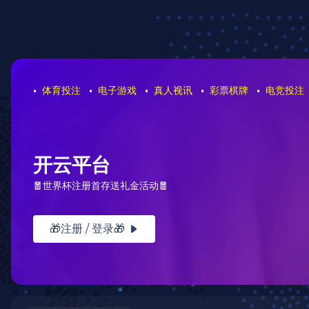
mk体育
AP
欢迎访问
mk体育
，提供全面覆盖足球
比赛，聚