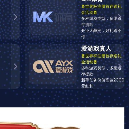
多样化的观赛服务体验，
景
“科技驱动体育创新”的发展方向，融合赛事直播、数据分析
性与沉浸感的体育平台。 我们希望通过技术力量让