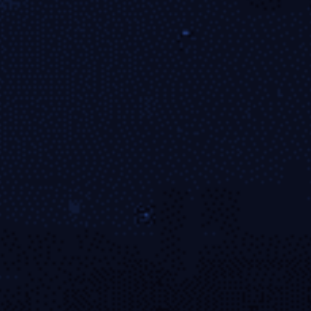
、移动 H5，无论你在何处，赛事内容触手可及。